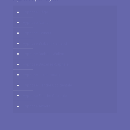
Hypnose Liège
Hypnose Namur
Hypnose Hainaut
Hypnose Brabant Flamand
Hypnose Brabant Wallon
Hypnose Bruxelles-Capitale
Hypnose Luxembourg
Hypnose Flandre Occidentale
Hypnose Flandre Orientale
Hypnose Anvers