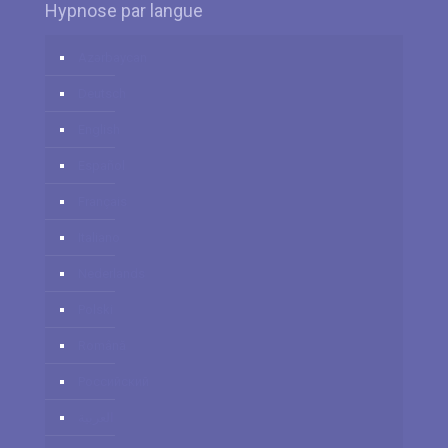
Hypnose par langue
Azərbaycan
Deutsch
English
Español
Français
Italiano
Nederlands
Polski
Română
Российский
العربية