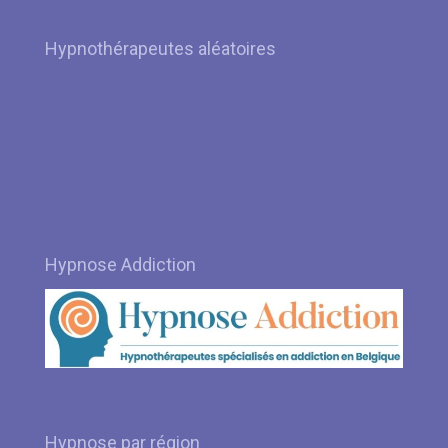
Hypnothérapeutes aléatoires
Hypnose Liège par Hypnothérapeute Caterina Ferrara
Hypnose à Saint-Gilles par Hypnothérapeute Christophe
Dubois
Hypnose à Uccle par Hypnothérapeute Alexandra Balikdjian
Hypnose à Verviers par Hypnothérapeute Sandra Coppens
Hypnose à Cuesmes par Hypnothérapeute Antony Canto
Hypnose à Villers-la-Ville par Hypnothérapeute Catherine
Chanut
Hypnose Addiction
Hypnose par région