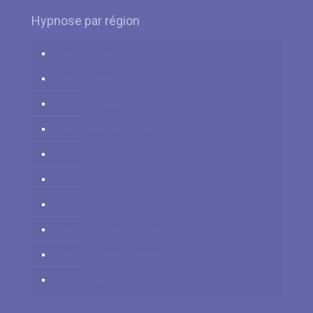
Hypnose par région
Hypnose Liège
Hypnose Namur
Hypnose Hainaut
Hypnose Brabant Flamand
Hypnose Brabant Wallon
Hypnose Bruxelles-Capitale
Hypnose Luxembourg
Hypnose Flandre Occidentale
Hypnose Flandre Orientale
Hypnose Anvers