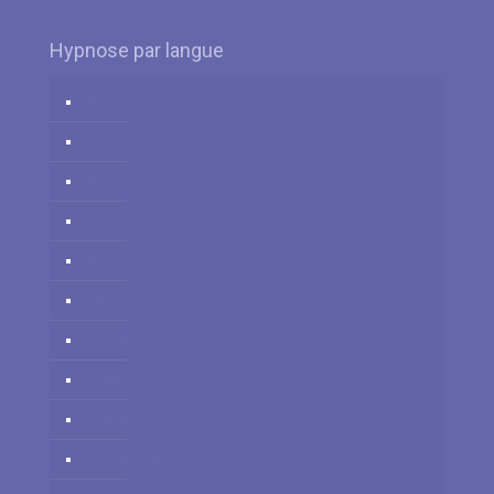
Hypnose par langue
Azərbaycan
Deutsch
English
Español
Français
Italiano
Nederlands
Polski
Română
Российский