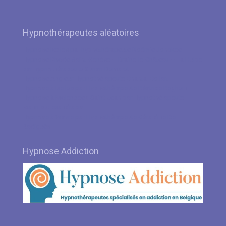
Hypnothérapeutes aléatoires
Hypnose Ixelles par hypnothérapeute Noémie Jonckeer
Hypnose Rhode-Saint-Genèse – Braine-le-Château – La Hulpe
par hypnothérapeute Sunan Demaret
Hypnose Angleur Hypnothérapeute Chantal Collart
Hypnose à Ixelles par Hypnothérapeute Béatrice Beghein
Hypnose à Molenbeek-Saint-Jean par Hypnothérapeute
Ioannis Alexandrakis
Hypnose à Wavre par Hypnothérapeute Géraldine De
Radiguès
Hypnose Addiction