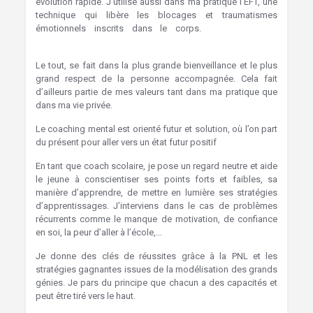
évolution rapide. J’utilise aussi dans ma pratique l’EFT, une
technique qui libère les blocages et traumatismes
émotionnels inscrits dans le corps.
Hypnothérapie
Jemeppe-sur-Sambre
Le tout, se fait dans la plus grande bienveillance et le plus
grand respect de la personne accompagnée. Cela fait
d’ailleurs partie de mes valeurs tant dans ma pratique que
dans ma vie privée.
Hypnose Namur Hypnothérapie
Le coaching mental est orienté futur et solution, où l’on part
du présent pour aller vers un état futur positif
En tant que coach scolaire, je pose un regard neutre et aide
le jeune à conscientiser ses points forts et faibles, sa
manière d’apprendre, de mettre en lumière ses stratégies
d’apprentissages. J’interviens dans le cas de problèmes
récurrents comme le manque de motivation, de confiance
en soi, la peur d’aller à l’école,…
Je donne des clés de réussites grâce à la PNL et les
stratégies gagnantes issues de la modélisation des grands
génies. Je pars du principe que chacun a des capacités et
peut être tiré vers le haut.
Hypnose Namur