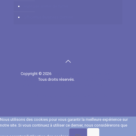
Hypnose arrêter de fumer
OfficePlus Business Centres
Copyright © 2026
Annuaire Hypnose et Hypnothérapie
Belgique.
Tous droits réservés.
Privium - Services pour
thérapeutes, psychothérapeutes et hypnothérapeutes.
RGPD - Politique de Protection de la Vie Privée
Nous utilisons des cookies pour vous garantir la meilleure expérience sur
notre site. Si vous continuez à utiliser ce dernier, nous considérerons que