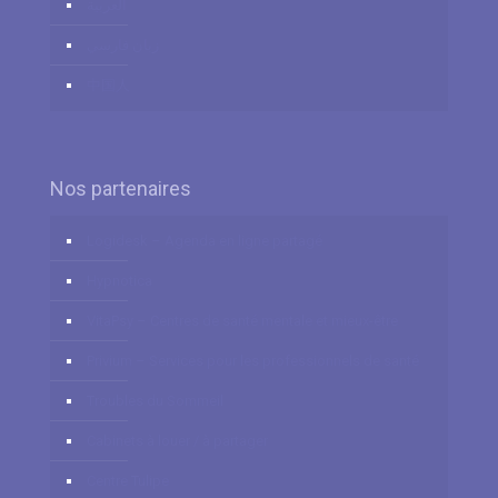
العربية
زبان فارسي
中国人
Nos partenaires
Logidesk – Agenda en ligne partagé
Hypnotica
VitaPsy – Centres de santé mentale et mieux-être
Privium – Services pour les professionnels de santé
Troubles du Sommeil
Cabinets à louer / à partager
Centre Tulipe