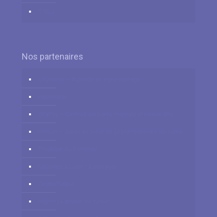
中国人
Nos partenaires
Logidesk – Agenda en ligne partagé
Hypnotica
VitaPsy – Centres de santé mentale et mieux-être
Privium – Services pour les professionnels de santé
Troubles du Sommeil
Cabinets à louer / à partager
Centre Tulipe
Hypnose arrêter de fumer