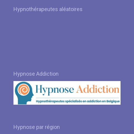
Hypnothérapeutes aléatoires
Hypnose à Grez Doiceau par Hypnothérapeute Laurent Ligy
Hypnose à Schaerbeek par Hypnothérapeute Justin Xu
Hypnose à Molenbeek-Saint-Jean par Hypnothérapeute
Ioannis Alexandrakis
Hypnose à Marcinelle par Hypnothérapeute Jarek Fijalkowski
Hypnose à Orp-le-Grand par Hypnothérapeute Ingrid Jaworski
Hypnose à Wanfercée-Baulet par Hypnothérapeute Isabelle
Annetta
Hypnose Addiction
Hypnose par région