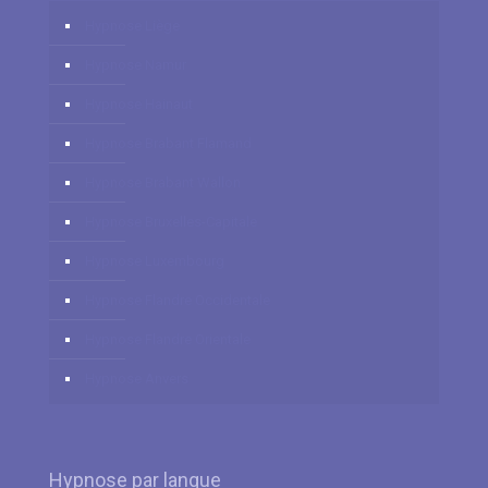
Hypnose Liège
Hypnose Namur
Hypnose Hainaut
Hypnose Brabant Flamand
Hypnose Brabant Wallon
Hypnose Bruxelles-Capitale
Hypnose Luxembourg
Hypnose Flandre Occidentale
Hypnose Flandre Orientale
Hypnose Anvers
Hypnose par langue