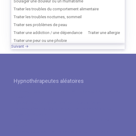
Soulager une douleur ou un rhumatisme
Traiter les troubles du comportement alimentaire
Traiter les troubles nocturnes, sommeil
Traiter ses problèmes de peau
Traiter une addiction / une dépendance
Traiter une allergie
Traiter une peur ou une phobie
Suivant →
Hypnothérapeutes aléatoires
Hypnose Liège – Braine-l’Alleud par Hypnothérapeute Fabian
Missotten
Hypnose Angleur Hypnothérapeute Chantal Collart
Hypnose à Woluwe-Saint-Lambert par Hypnothérapeute
Alexander Nicholls
Hypnose à Silly – Soignies par Hypnothérapeute Gilles
Monnier
Hypnose à Stembert par Hypnothérapeute Olivier Born