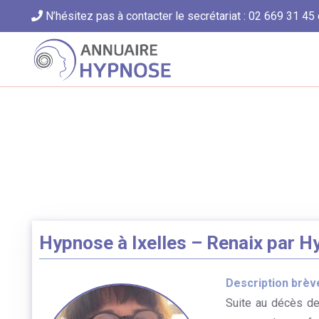
N’hésitez pas à contacter le secrétariat : 02 669 31 45 
Hypnose à Ixelles – Renaix par 
Description brèv
Suite au décès de