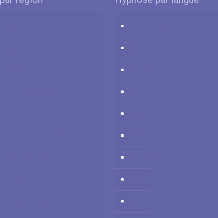
e Liège
Azərbaycan
se Namur
Deutsch
e Hainaut
English
e Brabant Flamand
Español
e Brabant Wallon
Français
e Bruxelles-Capitale
Italiano
se Luxembourg
Nederlands
e Flandre Occidentale
Polski
e Flandre Orientale
Română