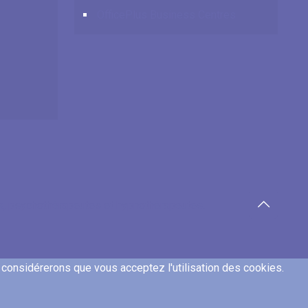
OfficePlus Business Centres
es, psychothérapeutes et hypnothérapeutes.
s considérerons que vous acceptez l'utilisation des cookies.