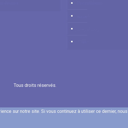
e Anvers
Российский
العربية
زبان فارسي
中国人
lgique.
Tous droits réservés.
Privium - Services pour thérapeut
ence sur notre site. Si vous continuez à utiliser ce dernier, nou