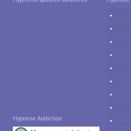
Hypnose à Anderlecht par
Hypnos
Hypnothérapeute Yohan Cary
Hypnose à Uccle par Hypnothérapeute
Hypno
Alexandra Balikdjian
Hypnos
Hypnose à Liège par Hypnothérapeute
Ana Iris Elens
Hypnos
Hypnose à Mons par Hypnothérapeute
Hypnos
Françoise Spietaels
Hypnose Woluwé-Saint-Lambert par
Hypnos
hypnothérapeute Sandrine Limbourg
Hypnose à Vielsalm par Hypnothérapeute
Hypno
Natalia Deckers-Kanavalchuk
Hypnos
Hypnose Addiction
Hypnos