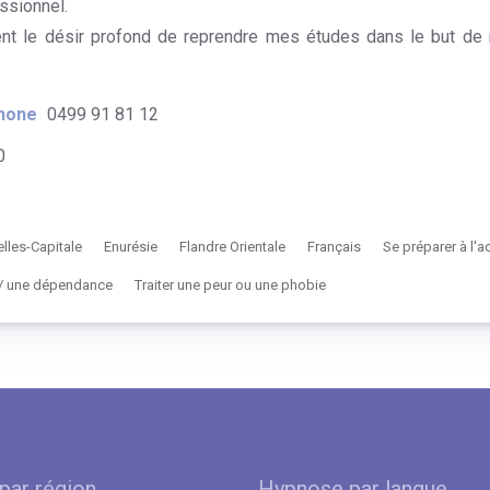
ssionnel.
ment le désir profond de reprendre mes études dans le but de 
hone
0499 91 81 12
0
elles-Capitale
Enurésie
Flandre Orientale
Français
Se préparer à l
n / une dépendance
Traiter une peur ou une phobie
par région
Hypnose par langue