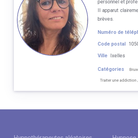
personnel et profe
Il apparut claire
brèves.
Numéro de télép
Code postal
105
Ville
Ixelles
Catégories
Brux
Traiter une addictio
Hypnothérapeutes aléatoires
Hypnose 