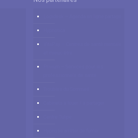
Logidesk – Agenda en ligne partagé
Hypnotica
VitaPsy – Centres de santé mentale
et mieux-être
Privium – Services pour les
professionnels de santé
Troubles du Sommeil
Cabinets à louer / à partager
Centre Tulipe
Hypnose arrêter de fumer