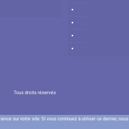
e Anvers
Российский
العربية
زبان فارسي
中国人
lgique.
Tous droits réservés.
Privium - Services pour thérapeut
ence sur notre site. Si vous continuez à utiliser ce dernier, nou