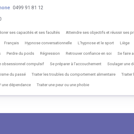
hone
0499 91 81 12
0
iorer ses capacités et ses facultés
Atteindre ses objectifs et réussir ses pr
Français
Hypnose conversationnelle
L'hypnose et le sport
Liège
s
Perdre du poids
Régression
Retrouver confiance en soi
Se faire
ble obsessionnel compulsif
Se préparer à l'accouchement
Soulager une d
tisme du passé
Traiter les troubles du comportement alimentaire
Traiter
n / une dépendance
Traiter une peur ou une phobie