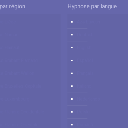
par région
Hypnose par langue
e Liège
Azərbaycan
se Namur
Deutsch
e Hainaut
English
e Brabant Flamand
Español
e Brabant Wallon
Français
e Bruxelles-Capitale
Italiano
se Luxembourg
Nederlands
e Flandre Occidentale
Polski
e Flandre Orientale
Română