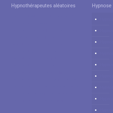
Hypnothérapeutes aléatoires
Hypnose 
Hypnose à Waterloo par Hypnothérapeute
Hypnos
Anne-Sophie Desobry
Hypnose Rhode-Saint-Genèse – Braine-
Hypno
le-Château – La Hulpe par
Hypnos
hypnothérapeute Sunan Demaret
Hypnose à Schaerbeek par
Hypnos
Hypnothérapeute Justin Xu
Hypnos
Hypnose à Anderlecht par
Hypnothérapeute Citana Tullii
Hypnos
Hypnose à Molenbeek-Saint-Jean par
Hypnothérapeute Ioannis Alexandrakis
Hypno
Hypnose à Ecaussinnes – Mons par
Hypnos
Hypnothérapeute Sylvie Flahaut
Hypnos