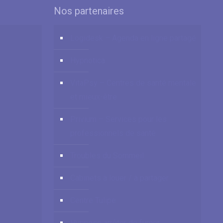
Nos partenaires
Logidesk – Agenda en ligne partagé
Hypnotica
VitaPsy – Centres de santé mentale
et mieux-être
Privium – Services pour les
professionnels de santé
Troubles du Sommeil
Cabinets à louer / à partager
Centre Tulipe
Hypnose arrêter de fumer