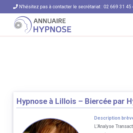
N’hésitez pas à contacter le secrétariat : 02 669 31 45 
Hypnose à Lillois – Biercée par 
Description brèv
L’Analyse Transact