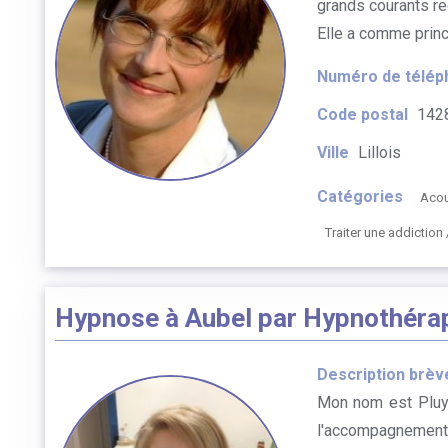
grands courants rec
Elle a comme princ
Numéro de télép
Code postal
142
Ville
Lillois
Catégories
Aco
Traiter une addictio
Hypnose à Aubel par Hypnothéra
Description brèv
Mon nom est Pluym
l'accompagnement d