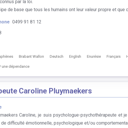
onnus par la loi.
ipe de base que tous les humains ont leur valeur propre et que ch
hone
0499 91 81 12
8
uphènes
Brabant Wallon
Deutsch
English
Enurésie
Français
n / une dépendance
peute Caroline Pluymaekers
e
aekers Caroline, je suis psychologue-psychothérapeute et je
e difficulté émotionnelle, psychologique et/ou comportementale ch