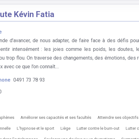
te Kévin Fatia
e
de d’avancer, de nous adapter, de faire face à des défis pou
sentir intensément : les joies comme les poids, les doutes,
ou trop flou. On traverse des changements, des émotions, des 
 avec ce que l’on connaît....
hone
0491 73 78 93
0
uphènes
Améliorer ses capacités et ses facultés
Atteindre ses objectifs 
nnelle
L'hypnose et le sport
Liège
Lutter contre le burn-out
Lutter 