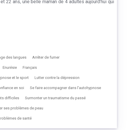
 22 ans, une belle maman de 4 adultes aujourd’hui qui
age des langues
Arrêter de fumer
Enurésie
Français
ypnose et le sport
Lutter contre la dépression
onfiance en soi
Se faire accompagner dans l'autohypnose
 difficiles
Surmonter un traumatisme du passé
ter ses problèmes de peau
 problèmes de santé