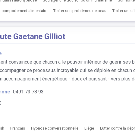
r dans l'autohypnose
Soulager une douleur ou un rhumatisme
Surmonter
du comportement alimentaire
Traiter ses problèmes de peau
Traiter une al
te Gaetane Gilliot
e
nt convaincue que chacun a le pouvoir intérieur de guérir ses ble
ccompagner ce processus incroyable qui se déploie en chacun qu
 accompagnement énergétique - doux et puissant - vers plus de b
hone
0491 73 78 93
0
ish
Français
Hypnose conversationnelle
Liège
Lutter contre la dép