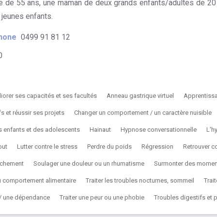
 de 55 ans, une maman de deux grands enfants/adultes de 20 et
5 jeunes enfants.
hone
0499 91 81 12
0
iorer ses capacités et ses facultés
Anneau gastrique virtuel
Apprentiss
s et réussir ses projets
Changer un comportement / un caractère nuisible
es enfants et des adolescents
Hainaut
Hypnose conversationnelle
L'h
out
Lutter contre le stress
Perdre du poids
Régression
Retrouver c
uchement
Soulager une douleur ou un rhumatisme
Surmonter des moments
du comportement alimentaire
Traiter les troubles nocturnes, sommeil
Trai
n / une dépendance
Traiter une peur ou une phobie
Troubles digestifs et