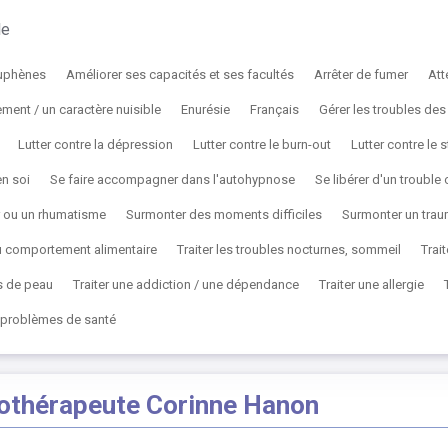
le
uphènes
Améliorer ses capacités et ses facultés
Arrêter de fumer
Att
ent / un caractère nuisible
Enurésie
Français
Gérer les troubles de
Lutter contre la dépression
Lutter contre le burn-out
Lutter contre le 
en soi
Se faire accompagner dans l'autohypnose
Se libérer d'un troubl
r ou un rhumatisme
Surmonter des moments difficiles
Surmonter un tra
du comportement alimentaire
Traiter les troubles nocturnes, sommeil
Trai
s de peau
Traiter une addiction / une dépendance
Traiter une allergie
t problèmes de santé
othérapeute Corinne Hanon