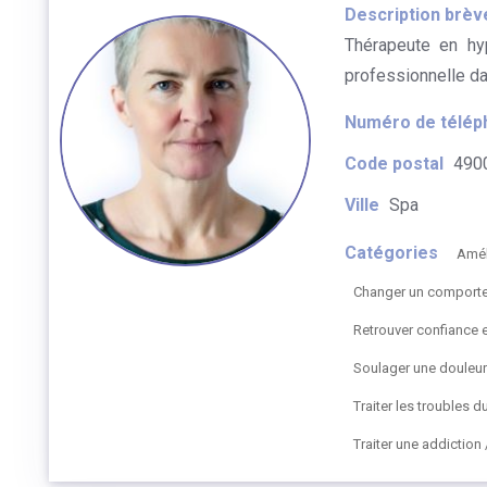
Description brèv
Thérapeute en hy
professionnelle da
Numéro de télép
Code postal
490
Ville
Spa
Catégories
Amél
Changer un comportem
Retrouver confiance 
Soulager une douleu
Traiter les troubles 
Traiter une addictio