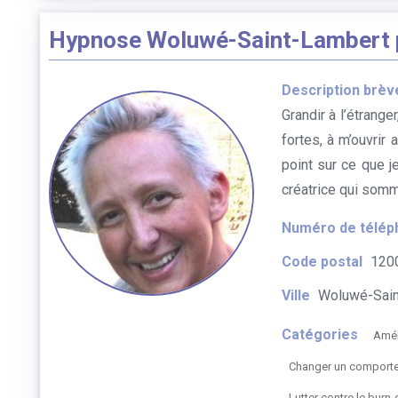
Hypnose Woluwé-Saint-Lambert p
Description brèv
Grandir à l’étrang
fortes, à m’ouvrir 
point sur ce que j
créatrice qui somm
Numéro de télép
Code postal
120
Ville
Woluwé-Sain
Catégories
Amél
Changer un comportem
Lutter contre le burn-