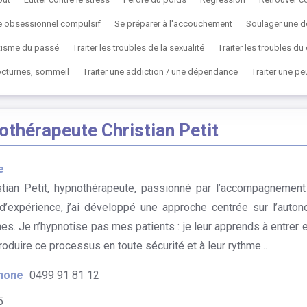
ble obsessionnel compulsif
Se préparer à l'accouchement
Soulager une d
tisme du passé
Traiter les troubles de la sexualité
Traiter les troubles d
nocturnes, sommeil
Traiter une addiction / une dépendance
Traiter une p
othérapeute Christian Petit
e
stian Petit, hypnothérapeute, passionné par l’accompagnemen
d’expérience, j’ai développé une approche centrée sur l’aut
s. Je n’hypnotise pas mes patients : je leur apprends à entrer 
roduire ce processus en toute sécurité et à leur rythme...
hone
0499 91 81 12
5