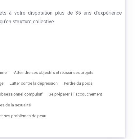
ts à votre disposition plus de 35 ans d’expérience
u’en structure collective.
fumer
Atteindre ses objectifs et réussir ses projets
ge
Lutter contre la dépression
Perdre du poids
e obsessionnel compulsif
Se préparer à l'accouchement
les de la sexualité
ter ses problèmes de peau