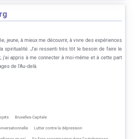
rg
ée, jeune, à mieux me découvrir, à vivre des expériences
a spiritualité. J’ai ressenti très tôt le besoin de faire le
, j’ai appris à me connecter à moi-même et à cette part
ages de l’Au-delà.
ojets
Bruxelles-Capitale
nversationnelle
Lutter contre la dépression
onfiance en soi
Se faire accompagner dans l'autohypnose