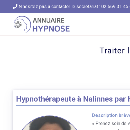
N’hésitez pas à contacter le secrétariat : 02 669 31 45 
Traiter
Hypnothérapeute à Nalinnes par 
Description brèv
« Prenez soin de v