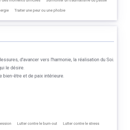
 des moments difficiles
Surmonter un traumatisme du passé
lergie
Traiter une peur ou une phobie
ssures, d'avancer vers l'harmonie, la réalisation du Soi.
i le désire.
ien-être et de paix intérieure.
ression
Lutter contre le burn-out
Lutter contre le stress