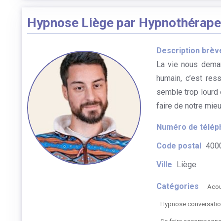
Hypnose Liège par Hypnothérapeu
Description brèv
La vie nous deman
humain, c’est res
semble trop lourd 
faire de notre mieux
Numéro de télép
Code postal
400
Ville
Liège
Catégories
Aco
Hypnose conversatio