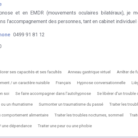
e
pnose et en EMDR (mouvements oculaires bilatéraux), je me
ns l’accompagnement des personnes, tant en cabinet individuel q
hone
0499 91 81 12
0
iorer ses capacités et ses facultés
Anneau gastrique virtuel
Arrêter de 
ent / un caractère nuisible
Français
Hypnose conversationnelle
Liè
en soi
Se faire accompagner dans l'autohypnose
Se libérer d'un troubl
r ou un rhumatisme
Surmonter un traumatisme du passé
Traiter les troub
du comportement alimentaire
Traiter les troubles nocturnes, sommeil
Trai
n / une dépendance
Traiter une peur ou une phobie