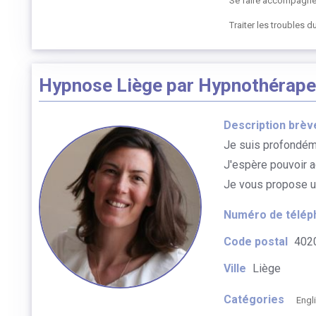
Se faire accompagne
Traiter les troubles 
Hypnose Liège par Hypnothérapeu
Description brèv
Je suis profondéme
J'espère pouvoir a
Je vous propose un
Numéro de télép
Code postal
402
Ville
Liège
Catégories
Engl