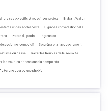
eindre ses objectifs et réussir ses projets
Brabant Wallon
s enfants et des adolescents
Hypnose conversationnelle
stress
Perdre du poids
Régression
e obsessionnel compulsif
Se préparer à l'accouchement
umatisme du passé
Traiter les troubles de la sexualité
ter les troubles obsessionnels compulsifs
Traiter une peur ou une phobie