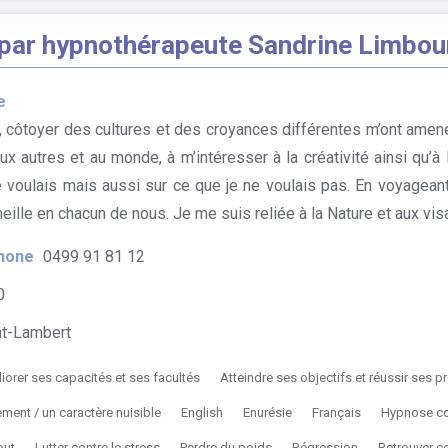
ar hypnothérapeute Sandrine Limbou
e
er, côtoyer des cultures et des croyances différentes m’ont amen
aux autres et au monde, à m’intéresser à la créativité ainsi qu’à l
e voulais mais aussi sur ce que je ne voulais pas. En voyageant
eille en chacun de nous. Je me suis reliée à la Nature et aux vis
hone
0499 91 81 12
0
t-Lambert
iorer ses capacités et ses facultés
Atteindre ses objectifs et réussir ses pr
ent / un caractère nuisible
English
Enurésie
Français
Hypnose co
out
Lutter contre le stress
Perdre du poids
Régression
Retrouver c