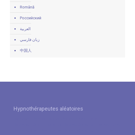
Română
Российский
العربية
زبان فارسي
中国人
Hypnothérapeutes aléatoires
Hypnose Liège par Hypnothérapeute Kévin Fatia
Hypnose Liège – Blegny par Hypnothérapeute Elisabeth Culot
Hypnose Spa – Waimes par Hypnothérapeute Corinne Hanon