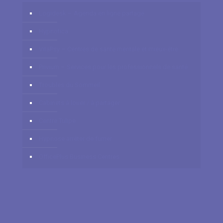
Logidesk – Agenda en ligne partagé
Hypnotica
VitaPsy – Centres de santé mentale et mieux-être
Privium – Services pour les professionnels de santé
Troubles du Sommeil
Cabinets à louer / à partager
Centre Tulipe
Hypnose arrêter de fumer
OfficePlus Business Centres