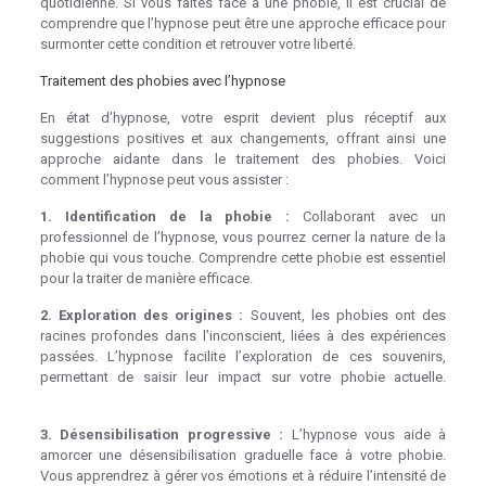
quotidienne. Si vous faites face à une phobie, il est crucial de
comprendre que l’hypnose peut être une approche efficace pour
surmonter cette condition et retrouver votre liberté.
Traitement des phobies avec l’hypnose
hypnose phobies
En état d’hypnose, votre esprit devient plus réceptif aux
suggestions positives et aux changements, offrant ainsi une
approche aidante dans le traitement des phobies. Voici
comment l’hypnose peut vous assister :
1. Identification de la phobie :
Collaborant avec un
professionnel de l’hypnose, vous pourrez cerner la nature de la
phobie qui vous touche. Comprendre cette phobie est essentiel
pour la traiter de manière efficace.
hypnose phobies
2. Exploration des origines :
Souvent, les phobies ont des
racines profondes dans l’inconscient, liées à des expériences
passées. L’hypnose facilite l’exploration de ces souvenirs,
permettant de saisir leur impact sur votre phobie actuelle.
hypnothérapie phobie
3. Désensibilisation progressive :
L’hypnose vous aide à
amorcer une désensibilisation graduelle face à votre phobie.
Vous apprendrez à gérer vos émotions et à réduire l’intensité de