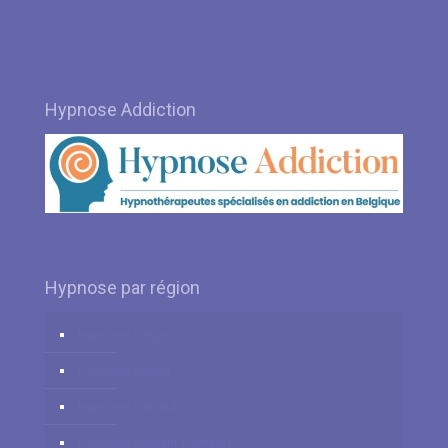
Hypnose Ixelles par Hypnothérapeute Mathias Baudet
Hypnose à Braine-l’Alleud par Hypnothérapeute Muriel Van
Hauwaert
Hypnose à Hannut – Namur par Hypnothérapeute Tony Simon
Hypnose Addiction
Hypnose par région
Hypnose Liège
Hypnose Namur
Hypnose Hainaut
Hypnose Brabant Flamand