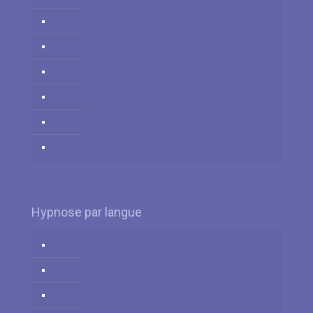
Hypnose Brabant Wallon
Hypnose Bruxelles-Capitale
Hypnose Luxembourg
Hypnose Flandre Occidentale
Hypnose Flandre Orientale
Hypnose Anvers
Hypnose par langue
Azərbaycan
Deutsch
English