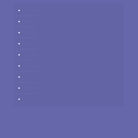
Logidesk – Agenda en ligne partagé
Hypnotica
VitaPsy – Centres de santé mentale et mieux-être
Privium – Services pour les professionnels de santé
Troubles du Sommeil
Cabinets à louer / à partager
Centre Tulipe
Hypnose arrêter de fumer
OfficePlus Business Centres