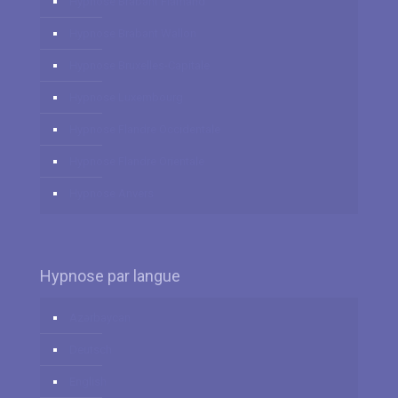
Hypnose Brabant Flamand
Hypnose Brabant Wallon
Hypnose Bruxelles-Capitale
Hypnose Luxembourg
Hypnose Flandre Occidentale
Hypnose Flandre Orientale
Hypnose Anvers
Hypnose par langue
Azərbaycan
Deutsch
English