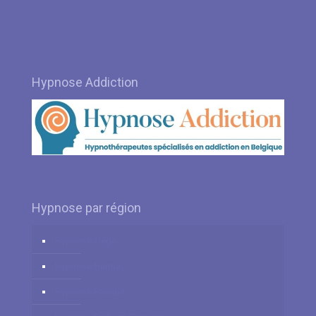
Hypnose à Perwez par Hypnothérapeute Laurent Callens
Hypnose à Clavier par Hypnothérapeute Patrick Vermeire
Hypnose à Wezembeek-Oppem – Le Roeulx par
Hypnothérapeute Claire Menten
Hypnose Addiction
Hypnose par région
Hypnose Liège
Hypnose Namur
Hypnose Hainaut