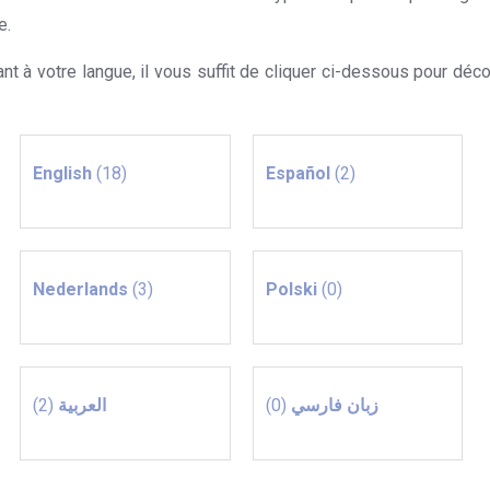
e.
Hypnose par langue
 à votre langue, il vous suffit de cliquer ci-dessous pour décou
English
(18)
Español
(2)
Nederlands
(3)
Polski
(0)
(2)
العربية
(0)
زبان فارسي