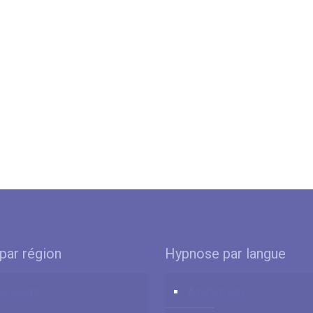
par région
Hypnose par langue
e Liège
Azərbaycan