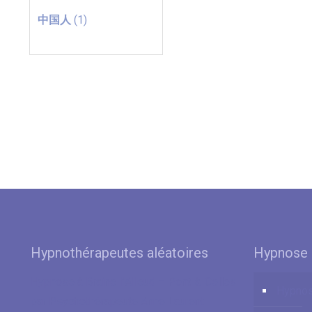
中国人
(1)
Hypnothérapeutes aléatoires
Hypnose 
Hypnose à Braine-l’Alleud – Pont-à-Celles
Hypnos
par Psychothérapeute Anne Laurent