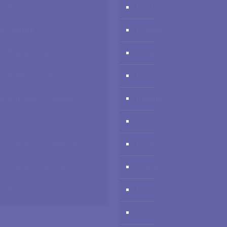
se Namur
Deutsch
e Hainaut
English
e Brabant Flamand
Español
e Brabant Wallon
Français
e Bruxelles-Capitale
Italiano
se Luxembourg
Nederlands
e Flandre Occidentale
Polski
e Flandre Orientale
Română
e Anvers
Российский
العربية