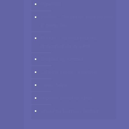
Hypnotica
VitaPsy – Centres de santé mentale
et mieux-être
Privium – Services pour les
professionnels de santé
Troubles du Sommeil
Cabinets à louer / à partager
Centre Tulipe
Hypnose arrêter de fumer
OfficePlus Business Centres