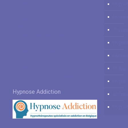
Hypnose à Aubel par Hypnothérapeute
Hypno
Caroline Pluymaekers
Hypnos
Hypnose à Mons par Hypnothérapeute
Geoffrey Tonnoir
Hypnos
Hypnose à Rebecq – Hornu – Mons par
Hypnos
Hypnothérapeute Agnes Italiano
Hypnose à Villers-la-Ville par
Hypnos
Hypnothérapeute Philippe Bétourné
Hypnose à Sterrebeek par
Hypno
Hypnothérapeute Nathalie Cosyn
Hypnos
Hypnose Addiction
Hypnos
Hypnos