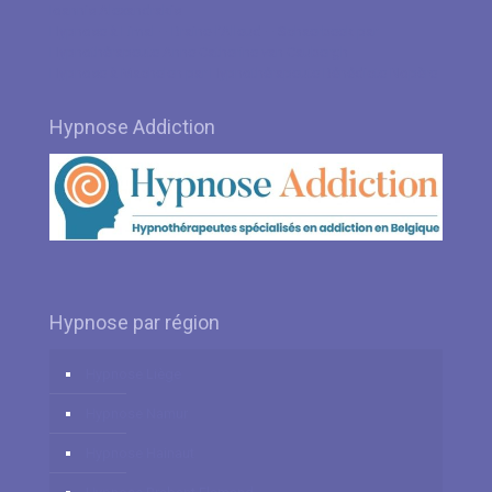
Ioannis Alexandrakis
Hypnose à Limal – Braine-l’Alleud – Schaerbeek par
Hypnothérapeute Anne Catherine van Caubergh
Hypnose à Machelen par Hypnothérapeute Bénédicte Nopère
Hypnose Addiction
Hypnose par région
Hypnose Liège
Hypnose Namur
Hypnose Hainaut