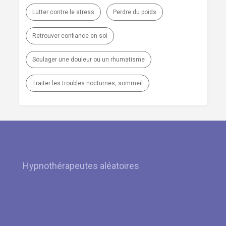
Lutter contre le stress
Perdre du poids
Retrouver confiance en soi
Soulager une douleur ou un rhumatisme
Traiter les troubles nocturnes, sommeil
Hypnothérapeutes aléatoires
Hypnose à Forest par Hypnothérapeute Nathalie Durant
Hypnose à Uccle par Hypnothérapeute Framboise Delaude
Hypnose à Woluwe-Saint-Lambert par Hypnothérapeute
Alexander Nicholls
Hypnose à Molenbeek-Saint-Jean par Hypnothérapeute