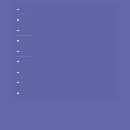
Logidesk – Agenda en ligne partagé
Hypnotica
VitaPsy – Centres de santé mentale et mieux-être
Privium – Services pour les professionnels de santé
Troubles du Sommeil
Cabinets à louer / à partager
Centre Tulipe
Hypnose arrêter de fumer
OfficePlus Business Centres