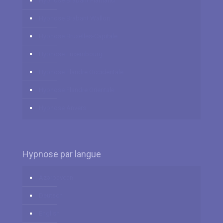
Hypnose Brabant Flamand
Hypnose Brabant Wallon
Hypnose Bruxelles-Capitale
Hypnose Luxembourg
Hypnose Flandre Occidentale
Hypnose Flandre Orientale
Hypnose Anvers
Hypnose par langue
Azərbaycan
Deutsch
English