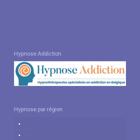
Hypnose à Liège – Huy par Hypnothérapeute Damien
Kauffman
Hypnose à Ecaussinnes – Mons par Hypnothérapeute Sylvie
Flahaut
Hypnose à Stembert par Hypnothérapeute Olivier Born
Hypnose à Forest – Ottignies-Louvain-la-Neuve – Uccle par
Hypnothérapeute Patricia Buchlin
Hypnose Addiction
Hypnose par région
Hypnose Liège
Hypnose Namur