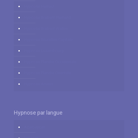
Hypnose Hainaut
Hypnose Brabant Flamand
Hypnose Brabant Wallon
Hypnose Bruxelles-Capitale
Hypnose Luxembourg
Hypnose Flandre Occidentale
Hypnose Flandre Orientale
Hypnose Anvers
Hypnose par langue
Azərbaycan