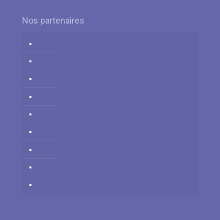
Nos partenaires
Logidesk – Agenda en ligne partagé
Hypnotica
VitaPsy – Centres de santé mentale et mieux-être
Privium – Services pour les professionnels de santé
Troubles du Sommeil
Cabinets à louer / à partager
Centre Tulipe
Hypnose arrêter de fumer
OfficePlus Business Centres