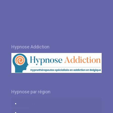
Hypnose Rhode-Saint-Genèse – Braine-le-Château – La Hulpe
par hypnothérapeute Sunan Demaret
Hypnose à Herve – Angleur par Hypnothérapeute Fabrice
Todde
Hypnose à Merdorp par Hypnothérapeute Fanny Lantreibecq
Hypnose à Hannut – Namur par Hypnothérapeute Tony Simon
Hypnose à Gesves – Faulx-les-Tombes – Ohey par
Hypnothérapeute Véronique Sermon
Hypnose Addiction
Hypnose par région
Hypnose Liège
Hypnose Namur