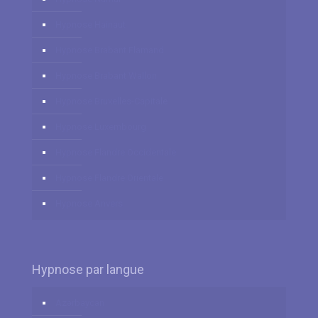
Hypnose Hainaut
Hypnose Brabant Flamand
Hypnose Brabant Wallon
Hypnose Bruxelles-Capitale
Hypnose Luxembourg
Hypnose Flandre Occidentale
Hypnose Flandre Orientale
Hypnose Anvers
Hypnose par langue
Azərbaycan