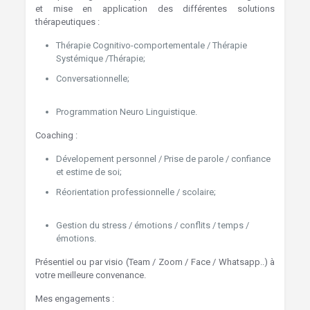
et mise en application des différentes solutions
thérapeutiques :
Hypnose Forest hypnothérapie forest
Thérapie Cognitivo-comportementale / Thérapie
Systémique /Thérapie;
Conversationnelle;
Hypnose Forest hypnothérapie
forest
Programmation Neuro Linguistique.
Coaching :
Dévelopement personnel / Prise de parole / confiance
et estime de soi;
Réorientation professionnelle / scolaire;
hypnose
bruxelles hypnothérapie
Gestion du stress / émotions / conflits / temps /
émotions.
Présentiel ou par visio (Team / Zoom / Face / Whatsapp..) à
votre meilleure convenance.
Mes engagements :