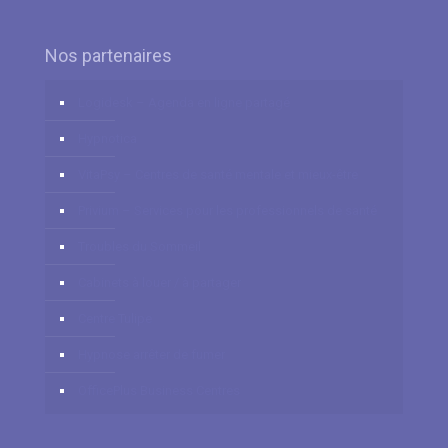
Nos partenaires
Logidesk – Agenda en ligne partagé
Hypnotica
VitaPsy – Centres de santé mentale et mieux-être
Privium – Services pour les professionnels de santé
Troubles du Sommeil
Cabinets à louer / à partager
Centre Tulipe
Hypnose arrêter de fumer
OfficePlus Business Centres