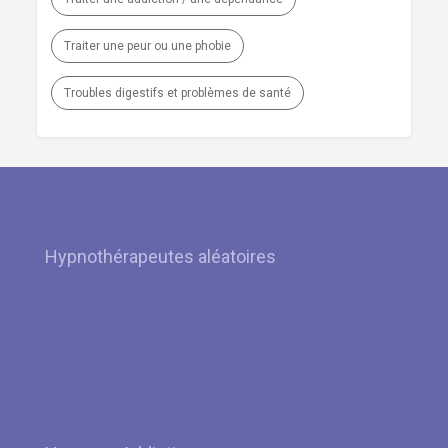
Traiter une peur ou une phobie
Troubles digestifs et problèmes de santé
Hypnothérapeutes aléatoires
Hypnose Liège par Hypnothérapeute Gaetane Gilliot
Hypnothérapeute – Tournai Par Sophie Lorthioir
Hypnose à Mons par Hypnothérapeute Geoffrey Tonnoir
Hypnose à Ottignies-Louvain-la-Neuve par Hypnothérapeute
Liliane Leroy
Hypnose à Perwez par Hypnothérapeute Laurent Callens
Hypnose à Mettet par Hypnothérapeute Jean Michalik