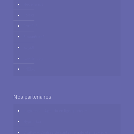
Nederlands
Polski
Română
Российский
العربية
زبان فارسي
中国人
Nos partenaires
Logidesk – Agenda en ligne partagé
Hypnotica
VitaPsy – Centres de santé mentale et mieux-être