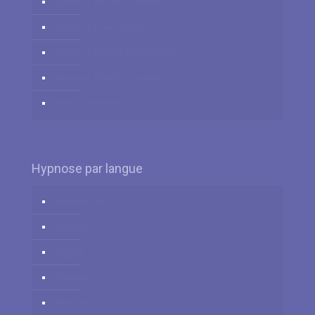
Hypnose Bruxelles-Capitale
Hypnose Luxembourg
Hypnose Flandre Occidentale
Hypnose Flandre Orientale
Hypnose Anvers
Hypnose par langue
Azərbaycan
Deutsch
English
Español
Français