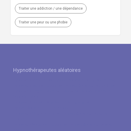
Traiter une addiction / une dépendance
Traiter une peur ou une phobie
Hypnothérapeutes aléatoires
Hypnose à Merdorp par Hypnothérapeute Fanny Lantreibecq
Hypnose à Ixelles – Uccle par Hypnothérapeute Patrick Simar
Hypnose à Liège – Nivelles – Mons par Hypnothérapeute
Yolande Liébin
Hypnose à Louvain la neuve – Auderghem par
Hypnothérapeute Etienne Dupont
Hypnose à Villers-la-Ville par Hypnothérapeute Catherine
Chanut
Hypnose à Waterloo – Uccle par Hypnothérapeute Hanane
Boguz