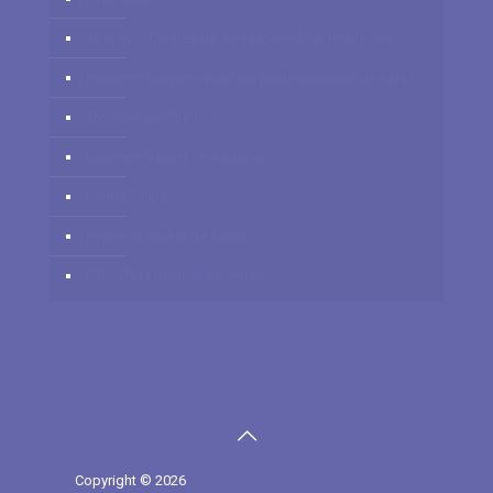
VitaPsy – Centres de santé mentale et mieux-être
Privium – Services pour les professionnels de santé
Troubles du Sommeil
Cabinets à louer / à partager
Centre Tulipe
Hypnose arrêter de fumer
OfficePlus Business Centres
Copyright © 2026
Annuaire Hypnose et Hypnothérapie