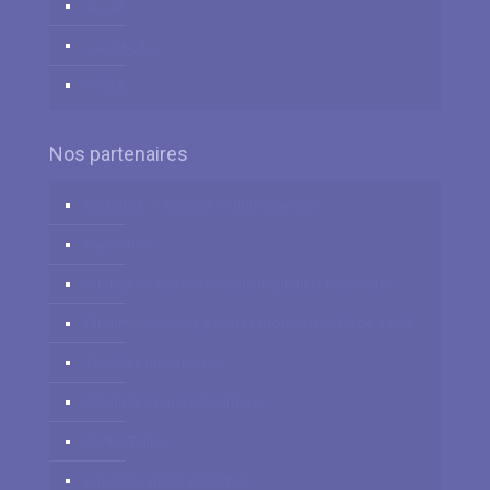
العربية
زبان فارسي
中国人
Nos partenaires
Logidesk – Agenda en ligne partagé
Hypnotica
VitaPsy – Centres de santé mentale et mieux-être
Privium – Services pour les professionnels de santé
Troubles du Sommeil
Cabinets à louer / à partager
Centre Tulipe
Hypnose arrêter de fumer