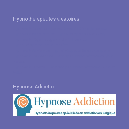
Hypnothérapeutes aléatoires
Hypnose à Forest par Hypnothérapeute Diane Helleputte
Hypnose à Anderlecht par Hypnothérapeute Yohan Cary
Hypnose à Liège – Angleur – Sart-Tilman par
Hypnothérapeute Joëlle Lemaître
Hypnose à Verviers par Hypnothérapeute Sandra Coppens
Hypnose à Ecaussinnes – Mons par Hypnothérapeute Sylvie
Flahaut
Hypnose à Jambes – Belgrade par Hypnothérapeute Aline De
Witte
Hypnose Addiction