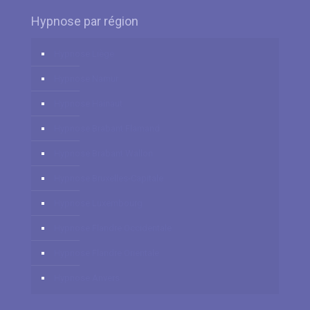
Hypnose par région
Hypnose Liège
Hypnose Namur
Hypnose Hainaut
Hypnose Brabant Flamand
Hypnose Brabant Wallon
Hypnose Bruxelles-Capitale
Hypnose Luxembourg
Hypnose Flandre Occidentale
Hypnose Flandre Orientale
Hypnose Anvers