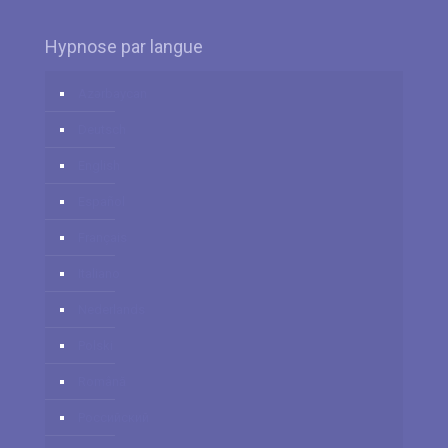
Hypnose par langue
Azərbaycan
Deutsch
English
Español
Français
Italiano
Nederlands
Polski
Română
Российский