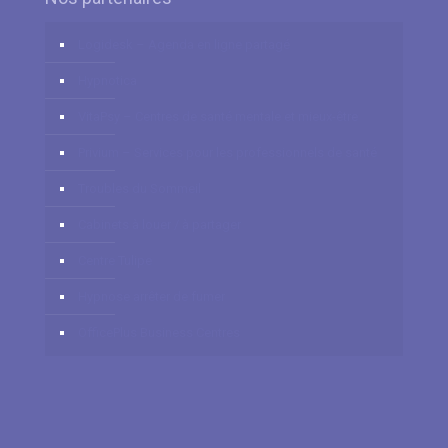
Logidesk – Agenda en ligne partagé
Hypnotica
VitaPsy – Centres de santé mentale et mieux-être
Privium – Services pour les professionnels de santé
Troubles du Sommeil
Cabinets à louer / à partager
Centre Tulipe
Hypnose arrêter de fumer
OfficePlus Business Centres