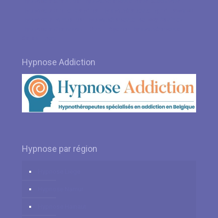
Hypnose à Sirault par Hypnothérapeute Maud Steenhoudt
Hypnose à Orp-le-Grand par Hypnothérapeute Ingrid Jaworski
Hypnose à Tournai par Hypnothérapeute Melissa Caufriez
Hypnose à Champlon – Ourt – Aye par Hypnothérapeute
Sarah Libert
Hypnose Addiction
Hypnose par région
Hypnose Liège
Hypnose Namur
Hypnose Hainaut