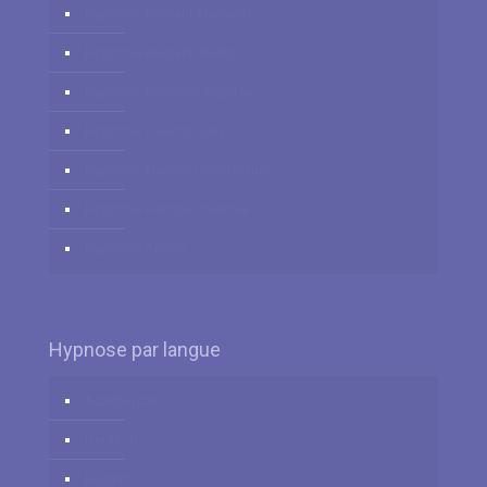
Hypnose Brabant Flamand
Hypnose Brabant Wallon
Hypnose Bruxelles-Capitale
Hypnose Luxembourg
Hypnose Flandre Occidentale
Hypnose Flandre Orientale
Hypnose Anvers
Hypnose par langue
Azərbaycan
Deutsch
English