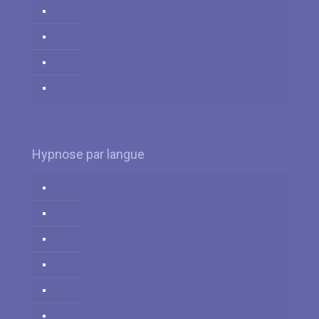
Hypnose Luxembourg
Hypnose Flandre Occidentale
Hypnose Flandre Orientale
Hypnose Anvers
Hypnose par langue
Azərbaycan
Deutsch
English
Español
Français
Italiano