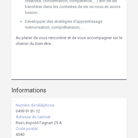
créativité, concentration, compétence,… ) afin de les
transférer dans les contextes de vie où nous en avons
besoin ;
Développer des stratégies d'apprentissage :
mémorisation, compréhension, ...
Au plaisir de vous rencontrer et de vous accompagner sur le
chemin du bien-être…
Jumet Hypnothérapie Charleroi Hypnose
Hypnose Jumet Hypnothérapie
Charleroi Hypnose
Informations
Numéro de téléphone
0499 91 81 12
Adresse du cabinet
Rue Léopold Fagnart 29 A
Code postal
6040