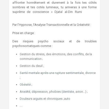
affronter honnêtement et durement à la fois tes côtés
sombres et tes cotés lumineux, tu arriveras à une forme
suprême de conscience » Djatal al-Din Rumi
Hypnose
Marcinelle
Par l’Hypnose, l’Analyse Transactionnelle et la Créativité :
Prise en charge :
Des risques psycho sociaux et de troubles
psychosomatiques comme :
Gestion du stress, des émotions, des conflits, de la
communication ;
Gestion du deuil ;
Hypnothérapie Charleroi
Santé mentale après une rupture sentimentale, divorce
;
Obésité ;
Anxiété, dépression, phobies (dentiste, avion…) ;
Douleurs aiguës et chroniques ;auto
….