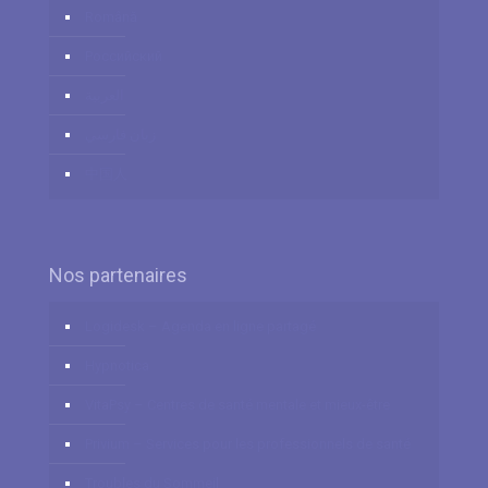
Română
Российский
العربية
زبان فارسي
中国人
Nos partenaires
Logidesk – Agenda en ligne partagé
Hypnotica
VitaPsy – Centres de santé mentale et mieux-être
Privium – Services pour les professionnels de santé
Troubles du Sommeil