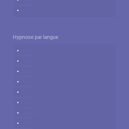
Hypnose Anvers
Hypnose par langue
Azərbaycan
Deutsch
English
Español
Français
Italiano
Nederlands
Polski