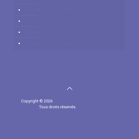
Cabinets à louer / à partager
Centre Tulipe
Hypnose arrêter de fumer
OfficePlus Business Centres
Copyright © 2026
Annuaire Hypnose et Hypnothérapie
Belgique.
Tous droits réservés.
Privium - Services pour
thérapeutes, psychothérapeutes et hypnothérapeutes.
RGPD - Politique de Protection de la Vie Privée