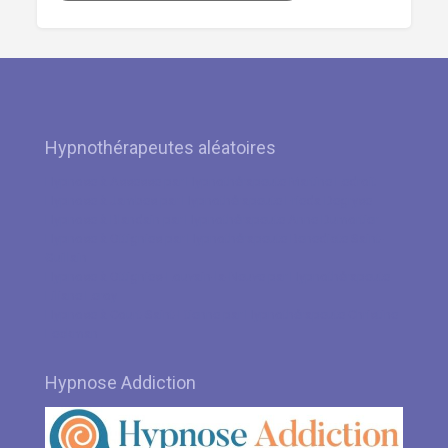
Hypnothérapeutes aléatoires
Hypnose à Assesse par Hypnothérapeute Martine Ledroit
Hypnose à Jambes par Hypnothérapeute Frieda Degryse
Hypnose à Blandain par Hypnothérapeute Anne Dumortier
Hypnose à Ottignies par Hypnothérapeute Benedicte Saint-
Guillain
Hypnose à Ottignies-Louvain-la-Neuve par Hypnothérapeute
Liliane Leroy
Hypnose à Court-Saint-Etienne par Hypnothérapeute Christine
Eeckman
Hypnose Addiction