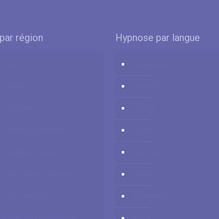
par région
Hypnose par langue
e Liège
Azərbaycan
se Namur
Deutsch
e Hainaut
English
e Brabant Flamand
Español
e Brabant Wallon
Français
e Bruxelles-Capitale
Italiano
se Luxembourg
Nederlands
e Flandre Occidentale
Polski