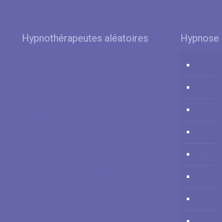
Hypnothérapeutes aléatoires
Hypnose 
Hypnose Evere par Hypnothérapeute
Hypnos
Alessandra d’Angelo
Hypnose à Braine-l’Alleud – Pont-à-Celles
Hypno
par Psychothérapeute Anne Laurent
Hypnos
Hypnose Woluwé-Saint-Lambert par
hypnothérapeute Sandrine Limbourg
Hypnos
Hypnose à Stembert par Hypnothérapeute
Hypnos
Olivier Born
Hypnose à Kain par Hypnothérapeute
Hypnos
Jamila Bahrani
Hypnose à Villers-la-Ville par
Hypno
Hypnothérapeute Catherine Chanut
Hypnos