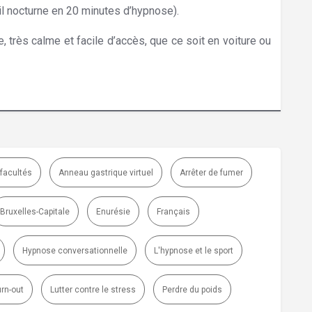
l nocturne en 20 minutes d’hypnose).
 très calme et facile d’accès, que ce soit en voiture ou
 facultés
Anneau gastrique virtuel
Arrêter de fumer
Bruxelles-Capitale
Enurésie
Français
Hypnose conversationnelle
L'hypnose et le sport
urn-out
Lutter contre le stress
Perdre du poids