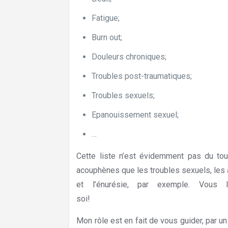
Fatigue;
Hypnothérapeute Forest
Burn out;
Douleurs chroniques;
Troubles post-traumatiques;
Troubles sexuels;
Hypnothérapeute Fo
Epanouissement sexuel;
…
Cette liste n’est évidemment pas du tout
acouphènes que les troubles sexuels, les 
et l’énurésie, par exemple. Vous l
soi!
Hypnothérapeute Forest
Mon rôle est en fait de vous guider, par un 