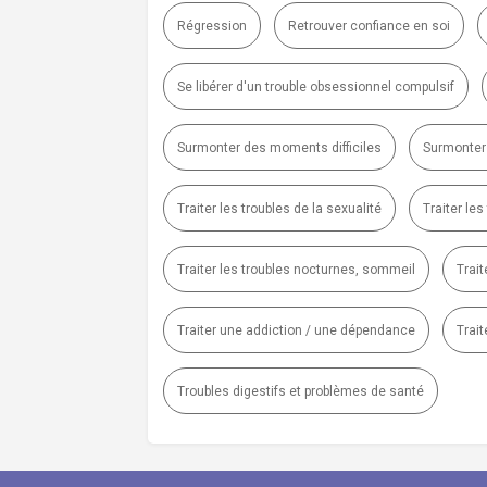
Régression
Retrouver confiance en soi
Se libérer d'un trouble obsessionnel compulsif
Surmonter des moments difficiles
Surmonter
Traiter les troubles de la sexualité
Traiter le
Traiter les troubles nocturnes, sommeil
Trai
Traiter une addiction / une dépendance
Trait
Troubles digestifs et problèmes de santé