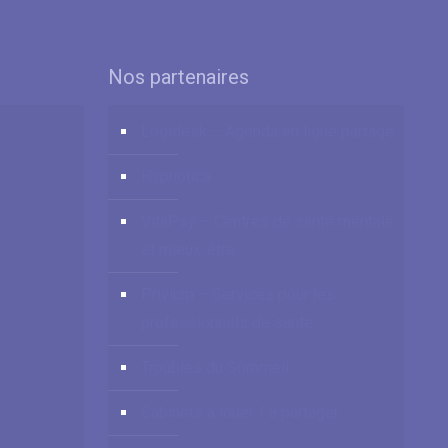
Nos partenaires
Logidesk – Agenda en ligne partagé
Hypnotica
VitaPsy – Centres de santé mentale
et mieux-être
Privium – Services pour les
professionnels de santé
Troubles du Sommeil
Cabinets à louer / à partager