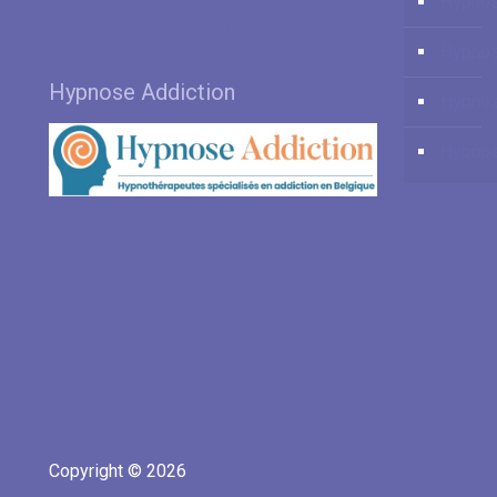
Hypno
Hypnothérapeute Hanane Boguz
Hypnos
Hypnose Addiction
Hypnos
Hypnos
Copyright © 2026
Annuaire Hypnose et Hypnothérapie Be