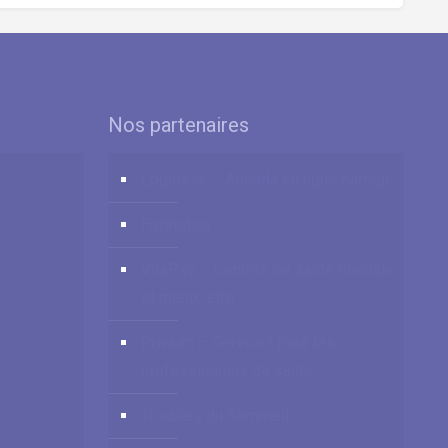
Nos partenaires
Logidesk – Agenda en ligne partagé
Hypnotica
VitaPsy – Centres de santé mentale
et mieux-être
Privium – Services pour les
professionnels de santé
Troubles du Sommeil