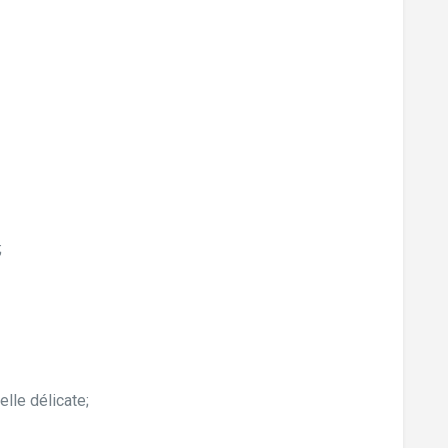
;
lle délicate;