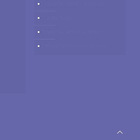
Cabinets à louer / à partager
Centre Tulipe
Hypnose arrêter de fumer
OfficePlus Business Centres
es, psychothérapeutes et hypnothérapeutes.