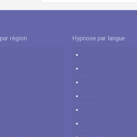
par région
Hypnose par langue
e Liège
Azərbaycan
se Namur
Deutsch
e Hainaut
English
e Brabant Flamand
Español
e Brabant Wallon
Français
e Bruxelles-Capitale
Italiano