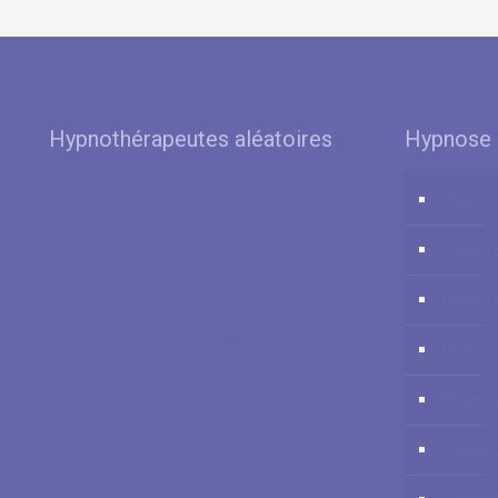
Hypnothérapeutes aléatoires
Hypnose 
Hypnose à Braine-le-Château par
Hypnos
Hypnothérapeute Sylvie Daenen
Hypnose à Uccle par Hypnothérapeute
Hypno
Framboise Delaude
Hypnos
Hypnose Woluwé-Saint-Lambert par
hypnothérapeute Sandrine Limbourg
Hypnos
Hypnose à Verviers par Hypnothérapeute
Hypnos
Sandra Coppens
Hypnose à Waterloo par Hypnothérapeute
Hypnos
Michel Mommaert
Hypnose à Waterloo – Uccle par