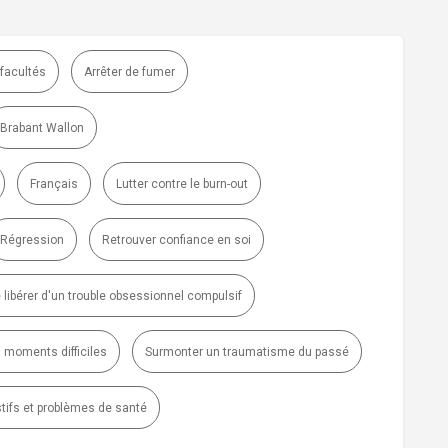
 facultés
Arrêter de fumer
Brabant Wallon
Français
Lutter contre le burn-out
Régression
Retrouver confiance en soi
 libérer d'un trouble obsessionnel compulsif
 moments difficiles
Surmonter un traumatisme du passé
tifs et problèmes de santé