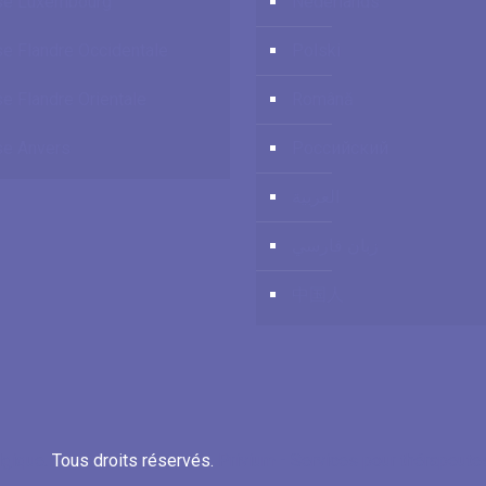
se Luxembourg
Nederlands
e Flandre Occidentale
Polski
e Flandre Orientale
Română
e Anvers
Российский
العربية
زبان فارسي
中国人
lgique.
Tous droits réservés.
Privium - Services pour thérapeut