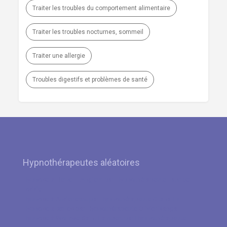
Traiter les troubles du comportement alimentaire
Traiter les troubles nocturnes, sommeil
Traiter une allergie
Troubles digestifs et problèmes de santé
Hypnothérapeutes aléatoires
Hypnose à Herve – Angleur par Hypnothérapeute Fabrice
Todde
Hypnose à Anderlecht par Hypnothérapeute Citana Tullii
Hypnose à Ixelles par Hypnothérapeute Olivier Nanga
Hypnose à Woluwe-Saint-Lambert par Hypnothérapeute