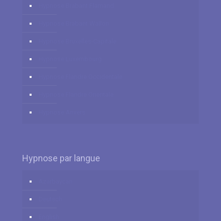
Hypnose Brabant Flamand
Hypnose Brabant Wallon
Hypnose Bruxelles-Capitale
Hypnose Luxembourg
Hypnose Flandre Occidentale
Hypnose Flandre Orientale
Hypnose Anvers
Hypnose par langue
Azərbaycan
Deutsch
English