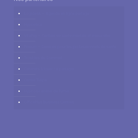
Logidesk – Agenda en ligne partagé
Hypnotica
VitaPsy – Centres de santé mentale et mieux-être
Privium – Services pour les professionnels de santé
Troubles du Sommeil
Cabinets à louer / à partager
Centre Tulipe
Hypnose arrêter de fumer
OfficePlus Business Centres