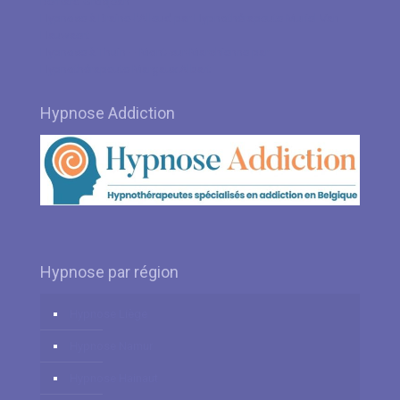
Bernard Grosjean
Hypnose à Braine-l’Alleud par Hypnothérapeute Muriel Van
Hauwaert
Hypnose à Thuin – Mont-sur-Marchienne par
Hypnothérapeute Margaux Albart
Hypnose Addiction
Hypnose par région
Hypnose Liège
Hypnose Namur
Hypnose Hainaut