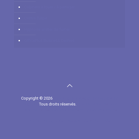
Cabinets à louer / à partager
Centre Tulipe
Hypnose arrêter de fumer
OfficePlus Business Centres
Copyright © 2026
Annuaire Hypnose et Hypnothérapie
Belgique.
Tous droits réservés.
Privium - Services pour
thérapeutes, psychothérapeutes et hypnothérapeutes.
RGPD - Politique de Protection de la Vie Privée