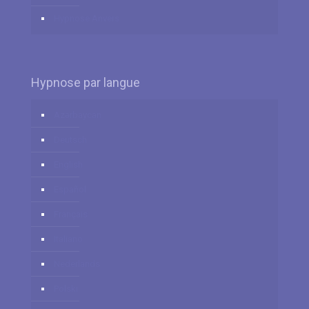
Hypnose Anvers
Hypnose par langue
Azərbaycan
Deutsch
English
Español
Français
Italiano
Nederlands
Polski