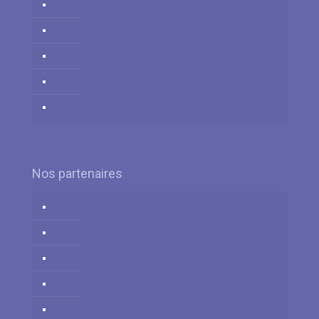
Română
Российский
العربية
زبان فارسي
中国人
Nos partenaires
Logidesk – Agenda en ligne partagé
Hypnotica
VitaPsy – Centres de santé mentale et mieux-être
Privium – Services pour les professionnels de santé
Troubles du Sommeil