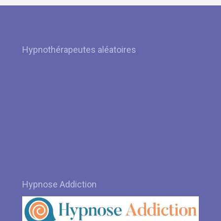
Hypnothérapeutes aléatoires
Hypnose à Waterloo par Hypnothérapeute Anne-Sophie
Desobry
Hypnose à Mons – Harmignies par Hypnothérapeute Jean
Didier Rosi
Hypnose à Liège – Nivelles – Mons par Hypnothérapeute
Yolande Liébin
Hypnose à Nivelles par Hypnothérapeute Catherine
Haggenmacher
Hypnose à Silly – Mons – Péruwelz par Hypnothérapeute
Céline Belin
Hypnose à Braine-l’Alleud par Hypnothérapeute Sara De Wolf
Hypnose Addiction