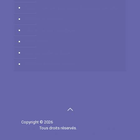
Privium – Services pour les professionnels de santé
Troubles du Sommeil
Cabinets à louer / à partager
Centre Tulipe
Hypnose arrêter de fumer
OfficePlus Business Centres
Copyright © 2026
Annuaire Hypnose et Hypnothérapie
Belgique.
Tous droits réservés.
Privium - Services pour
thérapeutes, psychothérapeutes et hypnothérapeutes.