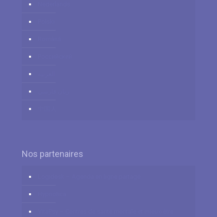
Nederlands
Polski
Română
Российский
العربية
زبان فارسي
中国人
Nos partenaires
Logidesk – Agenda en ligne partagé
Hypnotica
VitaPsy – Centres de santé mentale et mieux-être