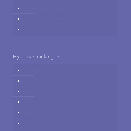
Hypnose Flandre Occidentale
Hypnose Flandre Orientale
Hypnose Anvers
Hypnose par langue
Azərbaycan
Deutsch
English
Español
Français
Italiano