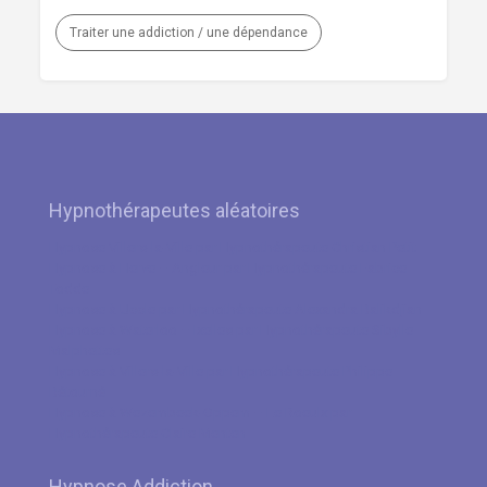
Traiter une addiction / une dépendance
Hypnothérapeutes aléatoires
Hypnose Villers-la-Ville par Hypnothérapeute Christian Petit
Hypnose à Herve – Angleur par Hypnothérapeute Fabrice
Todde
Hypnose à Uccle par Hypnothérapeute Alexandra Balikdjian
Hypnose à Waterloo – Ixelles par Hypnothérapeute Sibylle
Malphettes
Hypnose à Villers-la-Ville par Hypnothérapeute Philippe
Bétourné
Hypnose à Wezembeek-Oppem – Le Roeulx par
Hypnothérapeute Claire Menten
Hypnose Addiction