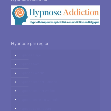
Hypnose par région
Hypnose Liège
Hypnose Namur
Hypnose Hainaut
Hypnose Brabant Flamand
Hypnose Brabant Wallon
Hypnose Bruxelles-Capitale
Hypnose Luxembourg