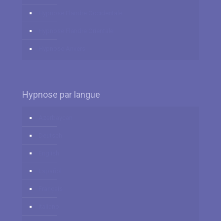
Hypnose Flandre Occidentale
Hypnose Flandre Orientale
Hypnose Anvers
Hypnose par langue
Azərbaycan
Deutsch
English
Español
Français
Italiano