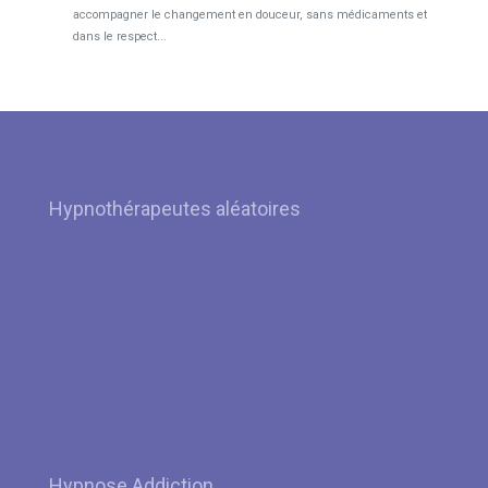
accompagner le changement en douceur, sans médicaments et
dans le respect...
Hypnothérapeutes aléatoires
Hypnose à Braine-l’Alleud – Pont-à-Celles par
Psychothérapeute Anne Laurent
Hypnose à Rixensart – Mont-Saint-Guibert par
Hypnothérapeute Nathalie Van Raemdonck
Hypnose à Liège par Hypnothérapeute Jean-Philippe de
Limbourg
Hypnose à Mons par Hypnothérapeute Geoffrey Tonnoir
Hypnose à Couillet – Wanfercée-Baulet par Hypnothérapeute
Marie Christine Libert
Hypnose à Waterloo par Hypnothérapeute Michel Mommaert
Hypnose Addiction