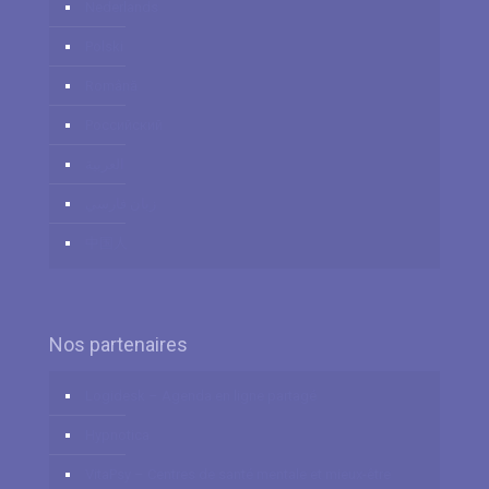
Nederlands
Polski
Română
Российский
العربية
زبان فارسي
中国人
Nos partenaires
Logidesk – Agenda en ligne partagé
Hypnotica
VitaPsy – Centres de santé mentale et mieux-être