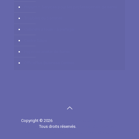
Privium – Services pour les professionnels de santé
Troubles du Sommeil
Cabinets à louer / à partager
Centre Tulipe
Hypnose arrêter de fumer
OfficePlus Business Centres
Copyright © 2026
Annuaire Hypnose et Hypnothérapie
Belgique.
Tous droits réservés.
Privium - Services pour
thérapeutes, psychothérapeutes et hypnothérapeutes.