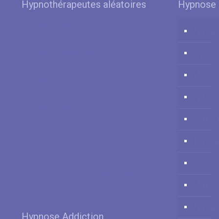
Hypnothérapeutes aléatoires
Hypnose 
Hypnose à Stoumont par Hypnothérapeute
Hypnos
Catherine Simon
Hypnose à Schaerbeek par
Hypno
Hypnothérapeute Justin Xu
Hypnos
Hypnose à Tournai par Hypnothérapeute
Marina Fominskaia
Hypnos
Hypnose à Uccle – Braine-l’Alleud – Le
Hypnos
Roeulx par Hypnothérapeute Marie-Alice
Gohy
Hypnos
Hypnose à Clavier par Hypnothérapeute
Patrick Vermeire
Hypno
Hypnose à Champlon – Ourt – Aye par
Hypnos
Hypnothérapeute Sarah Libert
Hypnos
Hypnose Addiction