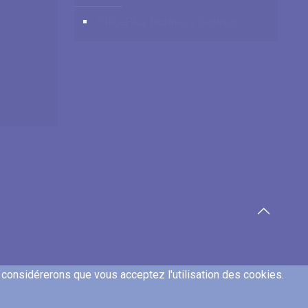
OfficePlus Business Centres
es, psychothérapeutes et hypnothérapeutes.
s considérerons que vous acceptez l'utilisation des cookies.