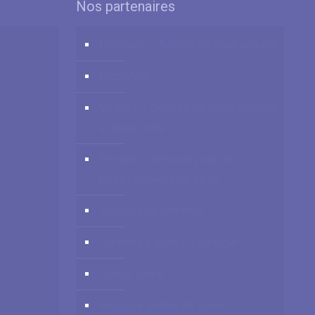
Nos partenaires
Logidesk – Agenda en ligne partagé
Hypnotica
VitaPsy – Centres de santé mentale
et mieux-être
Privium – Services pour les
professionnels de santé
Troubles du Sommeil
Cabinets à louer / à partager
Centre Tulipe
Hypnose arrêter de fumer