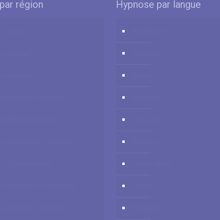
par région
Hypnose par langue
e Liège
Azərbaycan
se Namur
Deutsch
e Hainaut
English
e Brabant Flamand
Español
e Brabant Wallon
Français
e Bruxelles-Capitale
Italiano
se Luxembourg
Nederlands
e Flandre Occidentale
Polski
e Flandre Orientale
Română