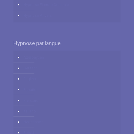
Hypnose Flandre Orientale
Hypnose Anvers
Hypnose par langue
Azərbaycan
Deutsch
English
Español
Français
Italiano
Nederlands
Polski