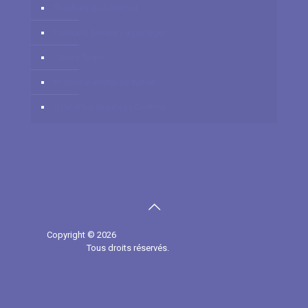
Troubles du Sommeil
Cabinets à louer / à partager
Centre Tulipe
Hypnose arrêter de fumer
OfficePlus Business Centres
Copyright © 2026
Annuaire Hypnose et Hypnothérapie
Belgique.
Tous droits réservés.
Privium - Services pour
thérapeutes, psychothérapeutes et hypnothérapeutes.
RGPD - Politique de Protection de la Vie Privée