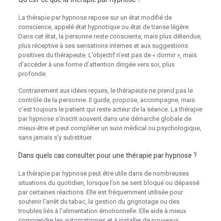
La thérapie par hypnose repose sur un état modifié de
conscience, appelé état hypnotique ou état de transe légère.
Dans cet état, la personne reste consciente, mais plus détendue,
plus réceptive à ses sensations internes et aux suggestions
positives du thérapeute. L’objectif n’est pas de « dormir », mais
d’accéder à une forme d’attention dirigée vers soi, plus
profonde.
Contrairement aux idées reçues, le thérapeute ne prend pas le
contrôle de la personne. Il guide, propose, accompagne, mais
c’est toujours le patient qui reste acteur de la séance. La thérapie
par hypnose s’inscrit souvent dans une démarche globale de
mieux-être et peut compléter un suivi médical ou psychologique,
sans jamais s’y substituer.
Dans quels cas consulter pour une thérapie par hypnose ?
La thérapie par hypnose peut être utile dans de nombreuses
situations du quotidien, lorsque l’on se sent bloqué ou dépassé
par certaines réactions. Elle est fréquemment utilisée pour
soutenir l’arrêt du tabac, la gestion du grignotage ou des
troubles liés à l’alimentation émotionnelle. Elle aide à mieux
comprendre les automatismes et à installer de nouveaux