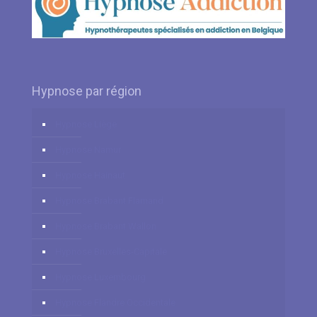
Hypnose par région
Hypnose Liège
Hypnose Namur
Hypnose Hainaut
Hypnose Brabant Flamand
Hypnose Brabant Wallon
Hypnose Bruxelles-Capitale
Hypnose Luxembourg
Hypnose Flandre Occidentale