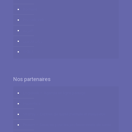
Română
Российский
العربية
زبان فارسي
中国人
Nos partenaires
Logidesk – Agenda en ligne partagé
Hypnotica
VitaPsy – Centres de santé mentale et mieux-être
Privium – Services pour les professionnels de santé