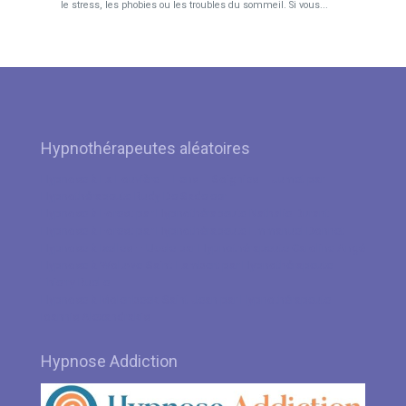
le stress, les phobies ou les troubles du sommeil. Si vous...
Hypnothérapeutes aléatoires
Hypnose à La Louvière – Lens – Soignies – Jumet par
Hypnothérapeute Rudy De Sadeleer
Hypnose à Forest par Hypnothérapeute Nathalie Durant
Hypnose à Forest par Hypnothérapeute Emmanuel Donnet
Hypnose à Ixelles – Uccle par Hypnothérapeute Caroline Angé
Hypnose à Woluwe-Saint-Lambert par Hypnothérapeute
Thierry Ruelle
Hypnose à Molenbeek-Saint-Jean par Hypnothérapeute
Ioannis Alexandrakis
Hypnose Addiction