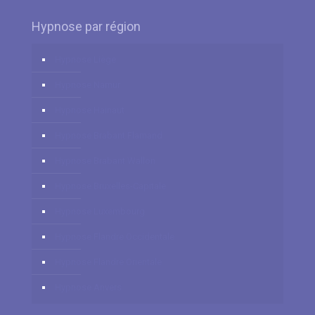
Hypnose par région
Hypnose Liège
Hypnose Namur
Hypnose Hainaut
Hypnose Brabant Flamand
Hypnose Brabant Wallon
Hypnose Bruxelles-Capitale
Hypnose Luxembourg
Hypnose Flandre Occidentale
Hypnose Flandre Orientale
Hypnose Anvers