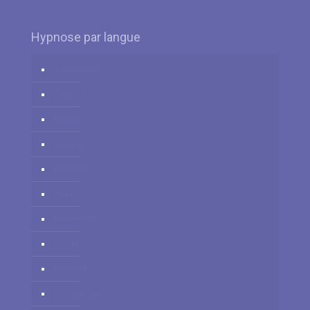
Hypnose par langue
Azərbaycan
Deutsch
English
Español
Français
Italiano
Nederlands
Polski
Română
Российский