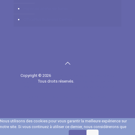
Hypnose arrêter de fumer
OfficePlus Business Centres
Copyright © 2026
Annuaire Hypnose et Hypnothérapie
Belgique.
Tous droits réservés.
Privium - Services pour
thérapeutes, psychothérapeutes et hypnothérapeutes.
RGPD - Politique de Protection de la Vie Privée
Nous utilisons des cookies pour vous garantir la meilleure expérience sur
notre site. Si vous continuez à utiliser ce dernier, nous considérerons que