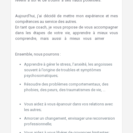
revenir à soi et de s’ouvrir à ses hauts potentiels.
Hypnose
Hainaut
Aujourd’hui, j’ai décidé de mettre mon expérience et mes
compétences au service des autres.
En tant que coach, je vous propose de vous accompagner
dans les étapes de votre vie, apprendre à mieux vous
comprendre, mais aussi à mieux vous aimer
. Mons
Hypnothérapie
Ensemble, nous pourrons :
Hypnothérapie Mons
Apprendre à gérer le stress, l’anxiété, les angoisses
souvent à l’origine de troubles et symptômes
psychosomatiques;
Mons Hypnothérapie
Résoudre des problèmes comportementaux, des
phobies, des peurs, des traumatismes de vie, ...
Mons
Hypnothérapie
Vous aidez à vous épanouir dans vos relations avec
les autres;
Hypnothérapie Mons
Amorcer un changement, envisager une reconversion
professionnelle;
Hypnothérapie Mons
Vous aidez à vous libérer de croyances limitantes;