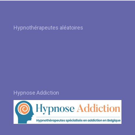
Hypnothérapeutes aléatoires
Hypnose Liège par Hypnothérapeute Caterina Ferrara
Hypnose Rhode-Saint-Genèse – Braine-le-Château – La Hulpe
par hypnothérapeute Sunan Demaret
Hypnose à La Hulpe par Hypnothérapeute Isabelle Gastout
Hypnose Ixelles par Hypnothérapeute Christian Vrient
Hypnose à Court-Saint-Etienne par Hypnothérapeute Christine
Eeckman
Hypnose à Perwez par Hypnothérapeute Laurent Callens
Hypnose Addiction