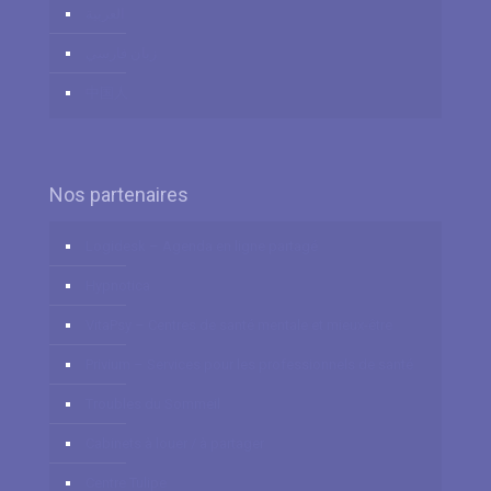
العربية
زبان فارسي
中国人
Nos partenaires
Logidesk – Agenda en ligne partagé
Hypnotica
VitaPsy – Centres de santé mentale et mieux-être
Privium – Services pour les professionnels de santé
Troubles du Sommeil
Cabinets à louer / à partager
Centre Tulipe