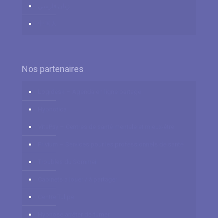
زبان فارسي
中国人
Nos partenaires
Logidesk – Agenda en ligne partagé
Hypnotica
VitaPsy – Centres de santé mentale et mieux-être
Privium – Services pour les professionnels de santé
Troubles du Sommeil
Cabinets à louer / à partager
Centre Tulipe
Hypnose arrêter de fumer