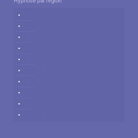
Hypnose par région
Hypnose Liège
Hypnose Namur
Hypnose Hainaut
Hypnose Brabant Flamand
Hypnose Brabant Wallon
Hypnose Bruxelles-Capitale
Hypnose Luxembourg
Hypnose Flandre Occidentale
Hypnose Flandre Orientale
Hypnose Anvers