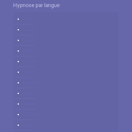
Hypnose par langue
Azərbaycan
Deutsch
English
Español
Français
Italiano
Nederlands
Polski
Română
Российский
العربية