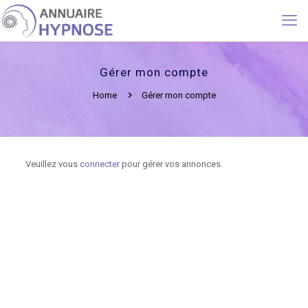
Gérer mon compte
Home
Gérer mon compte
Veuillez vous
connecter
pour gérer vos annonces.
Gérer mon compte | Optimisez la gestion de votre pratique
Gérer mon compte
Hypnothérapeute en Belgique, Séances d’hypnothérapie en
Belgique, Hypnothérapie Bruxelle, (ou la ville spécifique),
Thérapie par l’hypnose en Belgique, Hypnose pour la gestion du
stress en Belgique, Arrêt du tabac par l’hypnose en Belgique,
Hypnose pour la perte de poids en Belgique, Hypnose
thérapeutique en Belgique, Thérapeute en hypnose
ericksonienne en Belgique, Séances d’hypnose en français en