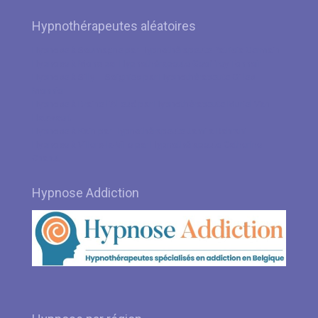
Hypnothérapeutes aléatoires
Hypnose à Soumagne par Hypnothérapeute Patricia Germain
Hypnose à Mons par Hypnothérapeute Geoffrey Tonnoir
Hypnose à Silly – Soignies par Hypnothérapeute Gilles
Monnier
Hypnose à Braine-l’Alleud par Hypnothérapeute Muriel Van
Hauwaert
Hypnose à Kain par Hypnothérapeute Jamila Bahrani
Hypnose à Villers-la-Ville par Hypnothérapeute Catherine
Chanut
Hypnose Addiction